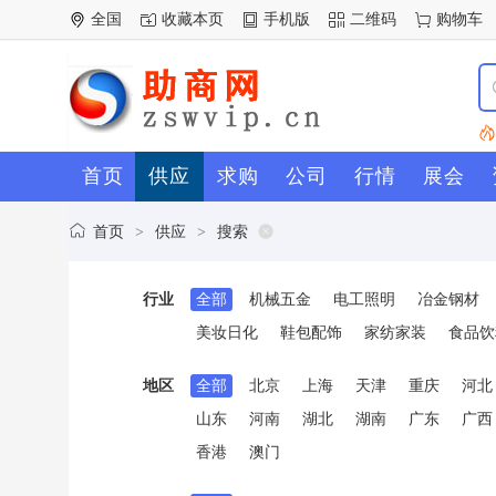
全国
收藏本页
手机版
二维码
购物车
首页
供应
求购
公司
行情
展会
首页
供应
搜索
>
>
行业
全部
机械五金
电工照明
冶金钢材
美妆日化
鞋包配饰
家纺家装
食品饮
地区
全部
北京
上海
天津
重庆
河北
山东
河南
湖北
湖南
广东
广西
香港
澳门