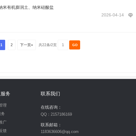
纳米有机膨润土、纳米硅酸盐
2026-04-14
1
2
下一页»
共22条/2页
值服务
联系我们
管理
在线咨询：
服务
QQ：2157186169
推广
联系邮箱：
反馈
1183636606@qq.com