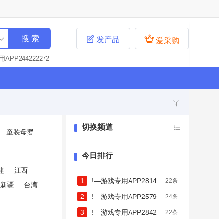


发产品
爱采购
APP244222272
APP284444447
284237656
!—
580625793
!—
2826923993
!
44256995
!—游
7277593
!—游戏
切换频道
童装母婴
479
!—游戏专用
37
!—游戏专用A
9
!—游戏专用AP
今日排行
游戏专用APP22826
建
江西
—游戏专用APP228
1
!—游戏专用APP2814
22条
新疆
台湾
—游戏专用APP228
32685252
2
!—游戏专用APP2579
24条
戏专用APP22842
APP228426322
2421513
3
!—游戏专用APP2842
22条