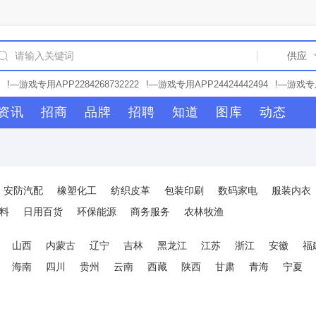
!—游戏专用APP2284268732222
!—游戏专用APP24424442494
!—游戏专用
62
!—游戏专用APP24422232358
!—游戏专用APP58022922484
!—游戏专用
资讯
招商
品牌
招聘
知道
图库
动态
77
!—游戏专用APP2282822
!—游戏专用APP2824222853
!—游戏专用APP2
游戏专用APP58028942223
!—游戏专用APP28277727227
!—游戏专用APP22
游戏专用APP22842467772
!—游戏专用APP228424677722
!—游戏专用APP2
—游戏专用APP2282679864
!—游戏专用APP28224222287
!—游戏专用APP2
戏专用APP2232274725
!—游戏专用APP22329266778
!—游戏专用APP2422
安防汽配
橡塑化工
纺织皮革
包装印刷
数码家电
服装内衣
专用APP22677752626
!—游戏专用APP22622723
!—游戏专用APP2284237
APP2282685993
!—游戏专用APP28143422784
!—游戏专用APP777777522
料
日用百货
环保能源
商务服务
农林牧渔
PP2282694426
!—游戏专用APP22332444786
!—游戏专用APP2422722235
P2232823
!—游戏专用APP22842462777
!—游戏专用APP242277263
!—
山西
内蒙古
辽宁
吉林
黑龙江
江苏
浙江
安徽
福
7226232
!—游戏专用APP281432648422
!—游戏专用APP58028942432
!
海南
四川
贵州
云南
西藏
陕西
甘肃
青海
宁夏
21432234
!—游戏专用APP25796826822
!—游戏专用APP25796999257
!
4262323
!—游戏专用APP22826341618
!—游戏专用APP2282675982
!—游
922
!—游戏专用APP22580626288
!—游戏专用APP2842224563
!—游戏专用