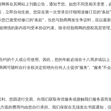
48
!—游戏专用APP22580626288
!—游戏专用APP22842377782
!—游戏专用
肋商网将在其网站上刊载公告，通知予您。如您不同意相关变更，
3
!—游戏专用APP22826225776
!—游戏专用APP22329266778
!—游戏专用A
3
!—游戏专用APP22622222
!—游戏专用APP22842227465
!—游戏专用APP
布后，立即自动生效。您应在第一次登录后仔细阅读修订后的“条款
—游戏专用APP2258043262
!—游戏专用APP25796999257
!—游戏专用APP2
表示您已接受经修订的“条款”，当您与肋商网发生争议时，应以最
戏专用APP22325262692
!—游戏专用APP28143268879
!—游戏专用APP284
功能增强的新内容均受本协议约束。除非经肋商网的授权高层管理
戏专用APP22826925935
!—游戏专用APP22842627447
!—游戏专用APP224
用APP58023872332
!—游戏专用APP24227267743
!—游戏专用APP225802
用APP22677726742
!—游戏专用APP58023872132
!—游戏专用APP225804
用APP24422227268
!—游戏专用APP22214345527
!—游戏专用APP281432
用APP25796826822
!—游戏专用APP2442988150
!—游戏专用APP2284268
APP28422224277
!—游戏专用APP22622221439
!—游戏专用APP24227277
的合约的个人或公司使用。因此，您的年龄必须在十八周岁或以上
APP22826926247
!—游戏专用APP2298196456
!—游戏专用APP242444481
PP25796822222
!—游戏专用APP22224444935
!—游戏专用APP228267229
商网可随时自行全权决定拒绝向任何人士提供“服务”。“服务”不
PP22826752222
!—游戏专用APP28143268624
!—游戏专用APP226276243
PP58028924823
!—游戏专用APP28444444462
!—游戏专用APP282481222
PP22622727826
!—游戏专用APP22842958129
!—游戏专用APP580223825
PP22842679925
!—游戏专用APP22580781255
!—游戏专用APP284444424
PP22348922972
!—游戏专用APP2232249999
!—游戏专用APP2442444249
的权利。您因进行交易、向我们获取有偿服务或接触我们服务器而
他方面的费用均由您自行承担。我们保留在无须发出书面通知，