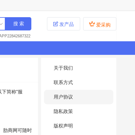


发产品
爱采购
APP282422285
PP2844444477
P22622723
!—
8424677722
!
2677752626
!—
关于我们
7226232
!—游戏
6846
!—游戏专用
联系方式
游戏专用APP22842
专用APP228268
下简称“服
专用APP2282143
用户协议
用APP28143264
用APP22332444
隐私政策
用APP77777752
P2282692247
版权声明
APP228427225
束。肋商网可随时