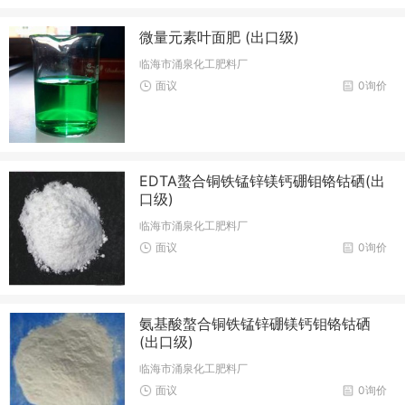
微量元素叶面肥 (出口级)
临海市涌泉化工肥料厂
面议
0询价
EDTA螯合铜铁锰锌镁钙硼钼铬钴硒(出
口级)
临海市涌泉化工肥料厂
面议
0询价
氨基酸螯合铜铁锰锌硼镁钙钼铬钴硒
(出口级)
临海市涌泉化工肥料厂
面议
0询价