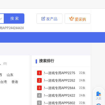


发产品
爱采购
APP244244424
APP580229224
22842467772
P228423765
PP2258062579
2282679864
!
28224222287
!
搜索排行
机
(0)
4227222359
!—
237479
!—游戏
1
!—游戏专用APP2275
22条
85993
!—游戏专
西
山东
!—游戏专用APP2
222
2
!—游戏专用APP2262
24条
台湾
香港
!—游戏专用APP28
9151778
3
!—游戏专用APP2844
22条
—游戏专用APP228
!—游戏专用APP22
4444234
4
!—游戏专用APP2422
24条
入驻
专用APP2258062
7277593
5
!—游戏专用APP5802
22条