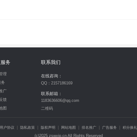
6288
!—游戏专用APP22826341618
!—游戏专用APP22842722548
!—游戏
222
!—游戏专用APP2823722426
!—游戏专用APP28444444238
!—游戏专用
42
!—游戏专用APP22842627828
!—游戏专用APP58028924823
!—游戏专用
82
!—游戏专用APP22826922477
!—游戏专用APP22842227465
!—游戏专用
24
!—游戏专用APP22433479
!—游戏专用APP22826225776
!—游戏专用APP
9
!—游戏专用APP2258043262
!—游戏专用APP22580439275
!—游戏专用AP
7
!—游戏专用APP580222872
!—游戏专用APP25796822222
!—游戏专用APP
2
!—游戏专用APP22580781255
!—游戏专用APP28422224277
!—游戏专用A
5
!—游戏专用APP22826752222
!—游戏专用APP22842627447
!—游戏专用A
3
!—游戏专用APP22325262692
!—游戏专用APP24422227268
!—游戏专用A
值服务
联系我们
5
!—游戏专用APP2262962333
!—游戏专用APP28143268879
!—游戏专用AP
管理
游戏专用APP28143268624
!—游戏专用APP284444444862
!—游戏专用APP2
在线咨询：
游戏专用APP22622221439
!—游戏专用APP22826722935
!—游戏专用APP22
服务
QQ：2157186169
戏专用APP22627624346
!—游戏专用APP228214322
!—游戏专用APP58023
推广
联系邮箱：
专用APP22826926247
!—游戏专用APP28444442422
!—游戏专用APP28143
反馈
1183636606@qq.com
专用APP22842958129
!—游戏专用APP24227267743
!—游戏专用APP22981
地图
用APP22224444935
!—游戏专用APP58023872332
!—游戏专用APP228426
二维码
用APP24227277299
!—游戏专用APP28444444462
!—游戏专用APP580223
|
|
|
|
|
|
用户协议
隐私政策
版权声明
网站地图
排名推广
广告服务
积分换
(c)2025 zswvip.cn All Rights Reserved