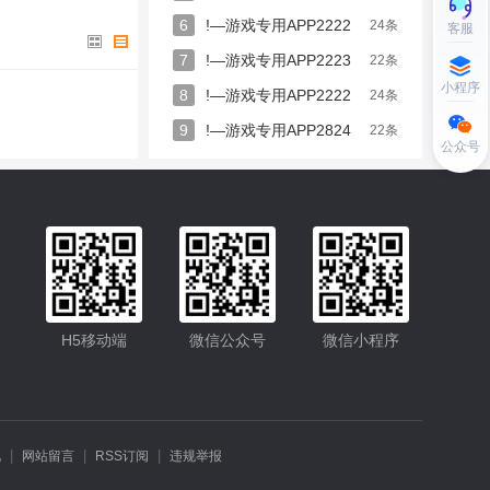
专用APP2284263
356458
6
!—游戏专用APP2222
APP226777267
24条
客服
APP228423777
82727273
7
!—游戏专用APP2223
22条
APP242444481
小程序
2222269
8
!—游戏专用APP2222
24条
2282692395
P2221434552
8224328
9
!—游戏专用APP2824
22条
5802292222
公众号
8162
PP2282692593
PP2258024225
PP2284267992
P22622222
!—
442988150
!—
32249999
!—游
872132
!—游戏
265222
!—游戏
H5移动端
微信公众号
微信小程序
96456
!—游戏专
87539
!—游戏专
82592
|
|
|
礼
网站留言
RSS订阅
违规举报