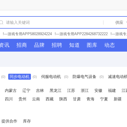
!—游戏专用APP58028924224
!—游戏专用APP2284268732222
!—游戏专用
94
!—游戏专用APP24422227262
!—游戏专用APP24422232358
!—游戏专用
资讯
招商
品牌
招聘
知道
图库
动态
84
!—游戏专用APP2282822
!—游戏专用APP28277727227
!—游戏专用APP
2
!—游戏专用APP2824222853
!—游戏专用APP28444444777
!—游戏专用AP
6
!—游戏专用APP58028942223
!—游戏专用APP22842467772
!—游戏专用A
3
!—游戏专用APP24227277593
!—游戏专用APP244256995
!—游戏专用APP
—游戏专用APP22826923993
!—游戏专用APP22329266778
!—游戏专用APP
同步电动机
伺服电动机
防爆电气设备
减速电动
(0)
(0)
(0)
(0)
—游戏专用APP2232274725
!—游戏专用APP22677752626
!—游戏专用APP2
游戏专用APP22622723
!—游戏专用APP77777752237
!—游戏专用APP2284
专用APP25796826822
!—游戏专用APP28143422784
!—游戏专用APP22826
内蒙古
辽宁
吉林
黑龙江
江苏
浙江
安徽
福建
江
用APP2232823
!—游戏专用APP25796999257
!—游戏专用APP242277263
四川
贵州
云南
西藏
陕西
甘肃
青海
宁夏
新疆
282694426
!—游戏专用APP22332444786
!—游戏专用APP22842462777
14326846
!—游戏专用APP228267226232
!—游戏专用APP2842224563
!
21432234
!—游戏专用APP281432648422
!—游戏专用APP58028942432
提供合作
库存
84262323
!—游戏专用APP2282675982
!—游戏专用APP22842922
!—游戏