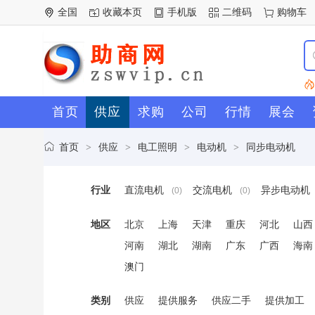
全国
收藏本页
手机版
二维码
购物车
首页
供应
求购
公司
行情
展会
首页
供应
电工照明
电动机
同步电动机
>
>
>
>
行业
直流电机
交流电机
异步电动机
(0)
(0)
地区
北京
上海
天津
重庆
河北
山西
河南
湖北
湖南
广东
广西
海南
澳门
类别
供应
提供服务
供应二手
提供加工