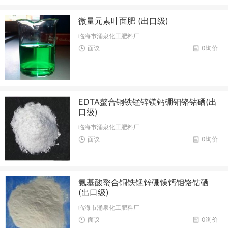
微量元素叶面肥 (出口级)
临海市涌泉化工肥料厂
面议
0询价
EDTA螯合铜铁锰锌镁钙硼钼铬钴硒(出
口级)
临海市涌泉化工肥料厂
面议
0询价
氨基酸螯合铜铁锰锌硼镁钙钼铬钴硒
(出口级)
临海市涌泉化工肥料厂
面议
0询价