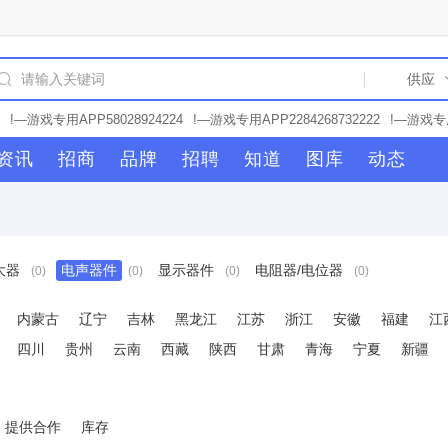
!—游戏专用APP58028924224
!—游戏专用APP2284268732222
!—游戏专用
94
!—游戏专用APP24422227262
!—游戏专用APP24422232358
!—游戏专用
资讯
招商
品牌
招聘
知道
图库
动态
84
!—游戏专用APP2282822
!—游戏专用APP28444444777
!—游戏专用APP
游戏专用APP2824222853
!—游戏专用APP58028942223
!—游戏专用APP282
戏专用APP22842467772
!—游戏专用APP228424677722
!—游戏专用APP225
游戏专用APP2282679864
!—游戏专用APP24227277593
!—游戏专用APP228
戏专用APP28224222287
!—游戏专用APP244256995
!—游戏专用APP22329
大器
电声器件
显示器件
电阻器/电位器
(0)
(0)
(0)
(0)
专用APP2232274725
!—游戏专用APP22677752626
!—游戏专用APP22622
APP28143422784
!—游戏专用APP2284237479
!—游戏专用APP228268599
P77777752237
!—游戏专用APP24227222359
!—游戏专用APP242277263
内蒙古
辽宁
吉林
黑龙江
江苏
浙江
安徽
福建
江
282694426
!—游戏专用APP22332444786
!—游戏专用APP2232823
!—游戏
四川
贵州
云南
西藏
陕西
甘肃
青海
宁夏
新疆
62777
!—游戏专用APP228267226232
!—游戏专用APP281432648422
!—
8942432
!—游戏专用APP22821432234
!—游戏专用APP25796999257
!—
262323
!—游戏专用APP25796826822
!—游戏专用APP22826341618
!—游
提供合作
库存
75982
!—游戏专用APP22842922
!—游戏专用APP22580626288
!—游戏专用