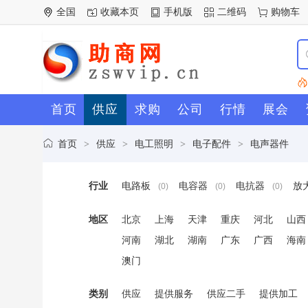
全国
收藏本页
手机版
二维码
购物车
首页
供应
求购
公司
行情
展会
首页
供应
电工照明
电子配件
电声器件
>
>
>
>
行业
电路板
电容器
电抗器
放
(0)
(0)
(0)
地区
北京
上海
天津
重庆
河北
山西
河南
湖北
湖南
广东
广西
海南
澳门
类别
供应
提供服务
供应二手
提供加工