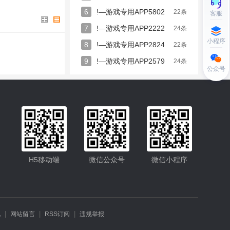
P281432684
2222269
6
!—游戏专用APP5802
P2284272254
22条
客服
PP2284222746
356458
7
!—游戏专用APP2222
24条
PP2282622577
小程序
8224328
8
!—游戏专用APP2824
22条
2258043927
PP2579682222
8162
9
!—游戏专用APP2579
24条
P5802292222
公众号
2421513
PP2284237778
PP226296233
22433479
!—游
26722935
!—
2988150
!—游
26926247
!—游
96456
!—游戏专
65222
!—游戏专
H5移动端
微信公众号
微信小程序
79925
!—游戏专
24346
!—游戏专
82592
|
|
|
礼
网站留言
RSS订阅
违规举报