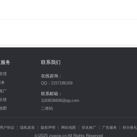
3
!—游戏专用APP2284263222
!—游戏专用APP28444444238
!—游戏专用AP
6
!—游戏专用APP2823722426
!—游戏专用APP58028924823
!—游戏专用AP
8
!—游戏专用APP22842627828
!—游戏专用APP22826922477
!—游戏专用A
5
!—游戏专用APP22677726742
!—游戏专用APP24244448124
!—游戏专用A
6
!—游戏专用APP580222872
!—游戏专用APP22826925935
!—游戏专用APP
5
!—游戏专用APP22214345527
!—游戏专用APP22826923959
!—游戏专用A
2
!—游戏专用APP2258043262
!—游戏专用APP28143268879
!—游戏专用AP
2
!—游戏专用APP22580781255
!—游戏专用APP22325262692
!—游戏专用A
2
!—游戏专用APP22826752222
!—游戏专用APP22842627447
!—游戏专用A
3
!—游戏专用APP22580242253
!—游戏专用APP22622222
!—游戏专用APP
值服务
联系我们
戏专用APP284444444862
!—游戏专用APP24422227268
!—游戏专用APP228
管理
游戏专用APP58023872132
!—游戏专用APP2232249999
!—游戏专用APP244
在线咨询：
戏专用APP28422224277
!—游戏专用APP22622221439
!—游戏专用APP228
服务
QQ：2157186169
戏专用APP28143268624
!—游戏专用APP228214322
!—游戏专用APP22981
推广
联系邮箱：
用APP28444442422
!—游戏专用APP22842958129
!—游戏专用APP281432
反馈
1183636606@qq.com
用APP58023872332
!—游戏专用APP24227267743
!—游戏专用APP228426
地图
用APP22224444935
!—游戏专用APP24227277299
!—游戏专用APP226276
二维码
用APP28444444462
!—游戏专用APP22842687539
!—游戏专用APP580223
|
|
|
|
|
|
用户协议
隐私政策
版权声明
网站地图
排名推广
广告服务
积分换
(c)2025 zswvip.cn All Rights Reserved