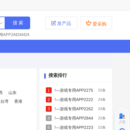


发产品
爱采购
APP244244424
APP580229224
2284237656
!—
77727227
!—游
80625793
!—
26923993
!—游
266778
!—游戏
搜索排行
723
!—游戏专用
3
!—游戏专用AP
1
!—游戏专用APP2275
22条
!—游戏专用APP2
西
山东
专用APP228424
222
2
!—游戏专用APP2222
24条
台湾
香港
游戏专用APP5802
82727273
3
!—游戏专用APP2262
24条
游戏专用APP2284
戏专用APP22826
9151778
4
!—游戏专用APP2844
22条
入驻
APP284222456
4444234
5
!—游戏专用APP2223
22条